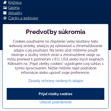
Knižnica
Galéria
Aktuality
Články a webináre
Predvoľby súkromia
©
2026
Copyright
Predvoľby súkromia
Zásady ochrany osobných údajov
Cookies používame na zlepšenie vašej návštevy tejto
Vytvorené pomocou:
BiznisWeb.sk
webovej stránky, analýzu jej výkonnosti a zhromažďovanie
údajov o jej používaní. Na tento účel môžeme použiť
nástroje a služby tretích strán a zhromaždené údaje sa
môžu preniesť k partnerom v EÚ, USA alebo iných krajinách.
Kliknutím na „Prijať všetky cookies“ vyjadrujete svoj súhlas s
týmto spracovaním. Nižšie môžete nájsť podrobné
informácie alebo upraviť svoje preferencie.
Zásady ochrany osobných údajov
Prijať všetky cookies
Ukázať podrobnosti