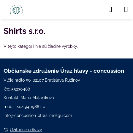
Shirts s.r.o.
V tejto kategórii nie sú žiadne výrobky.
Občianske združenie Úraz hlavy - concussion
Vlčie hrdlo 56, 82107 Bratislava Ružinov
Ičo: 55230488
Kontakt: Maria Malaníková
mobil:
+421940988110
info@concussion-otras-mozgu.com
Užitočné odkazy