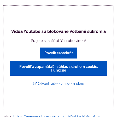
Videá Youtube sú blokované Voľbami súkromia
Prajete si načítať Youtube video?
Povoliť tentokrát
Povoliť a zapamätať - súhlas s druhom cookie:
Funkčné
Otvoriť video v novom okne
zdroj:
https://www.youtube.com/watch?v=Dg5MBscgCro