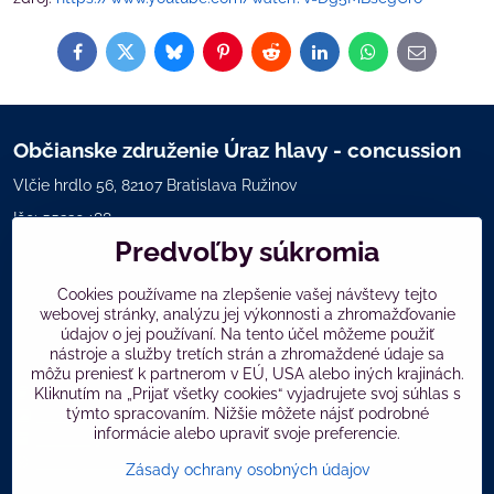
Facebook
Twitter
Bluesky
Pinterest
Reddit
LinkedIn
WhatsApp
E-
mail
Občianske združenie Úraz hlavy - concussion
Vlčie hrdlo 56, 82107 Bratislava Ružinov
Ičo: 55230488
Predvoľby súkromia
Kontakt: Maria Malaníková
mobil:
+421940988110
Cookies používame na zlepšenie vašej návštevy tejto
webovej stránky, analýzu jej výkonnosti a zhromažďovanie
info@concussion-otras-mozgu.com
údajov o jej používaní. Na tento účel môžeme použiť
nástroje a služby tretích strán a zhromaždené údaje sa
Užitočné odkazy
môžu preniesť k partnerom v EÚ, USA alebo iných krajinách.
Knižnica
Kliknutím na „Prijať všetky cookies“ vyjadrujete svoj súhlas s
týmto spracovaním. Nižšie môžete nájsť podrobné
Galéria
informácie alebo upraviť svoje preferencie.
Aktuality
Články a webináre
Zásady ochrany osobných údajov