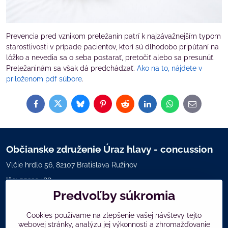
Prevencia pred vznikom preležanín patrí k najzávažnejším typom
starostlivosti v prípade pacientov, ktorí sú dlhodobo pripútaní na
lôžko a nevedia sa o seba postarať, pretočiť alebo sa presunúť.
Preležaninám sa však dá predchádzať.
Ako na to, nájdete v
priloženom pdf súbore
.
Facebook
Twitter
Bluesky
Pinterest
Reddit
LinkedIn
WhatsApp
E-
mail
Občianske združenie Úraz hlavy - concussion
Vlčie hrdlo 56, 82107 Bratislava Ružinov
Ičo: 55230488
Predvoľby súkromia
Kontakt: Maria Malaníková
mobil:
+421940988110
Cookies používame na zlepšenie vašej návštevy tejto
webovej stránky, analýzu jej výkonnosti a zhromažďovanie
info@concussion-otras-mozgu.com