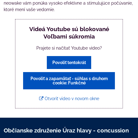
neowake vám ponúka vysoko efektívne a stimulujúce počúvanie,
ktoré mení vaše vedomie.
Videá Youtube sú blokované
Voľbami súkromia
Prajete si načítať Youtube video?
Povoliť tentokrát
Povoliť a zapamätať - súhlas s druhom
cookie: Funkčné
Otvoriť video v novom okne
Občianske združenie Úraz hlavy - concussion